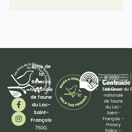
Amis de
la
© 2023 –
Réserve
Amis de la
nationale
Réserve
nationale
de faune
F
I
de faune
du Lac-
a
n
du Lac-
Saint-
Saint-
c
s
François –
François
e
t
Privacy
b
a
7600,
Policy
–