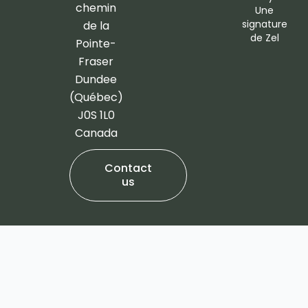
o
g
chemin
Une
o
r
signature
de la
de
Zel
k
a
Pointe-
-
m
Fraser
f
Dundee
(Québec)
J0S 1L0
Canada
Contact
us