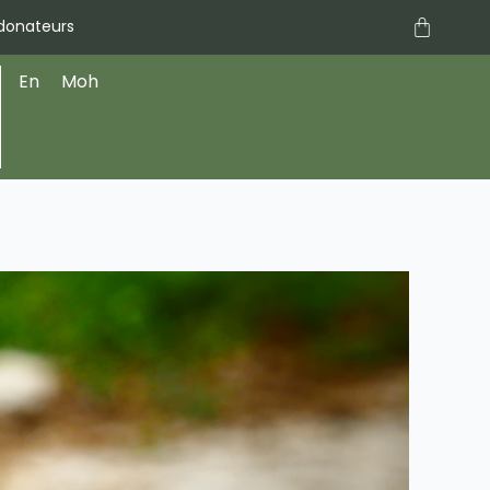
Panier
 donateurs
s
En
Moh