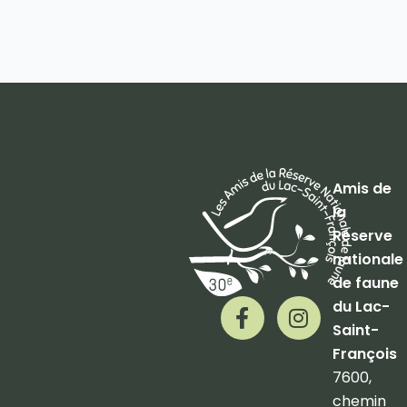
Amis de
la
Réserve
nationale
de faune
F
I
du Lac-
a
n
Saint-
c
s
François
e
t
7600,
b
a
chemin