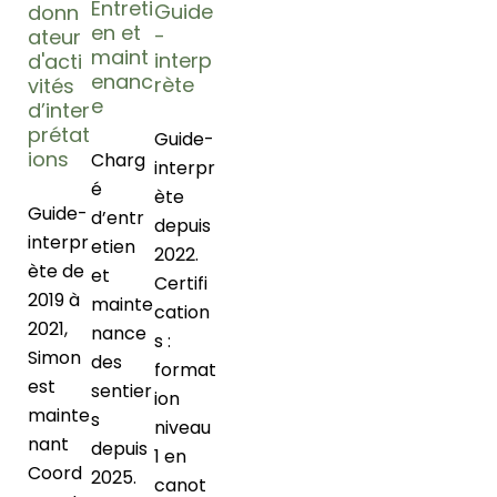
Entreti
Guide
donn
en et
-
ateur
maint
interp
d'acti
enanc
rète
vités
e
d’inter
prétat
Guide-
ions
Charg
interpr
é
ète
Guide-
d’entr
depuis
interpr
etien
2022.
ète de
et
Certifi
2019 à
mainte
cation
2021,
nance
s :
Simon
des
format
est
sentier
ion
mainte
s
niveau
nant
depuis
1 en
Coord
2025.
canot