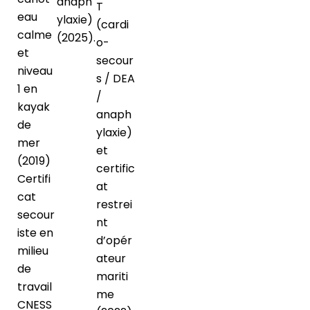
anaph
T
eau
ylaxie)
(cardi
calme
(2025).
o-
et
secour
niveau
s / DEA
1 en
/
kayak
anaph
de
ylaxie)
mer
et
(2019)
certific
Certifi
at
cat
restrei
secour
nt
iste en
d’opér
milieu
ateur
de
mariti
travail
me
CNESS