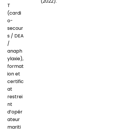
(2022).
T
(cardi
o-
secour
s / DEA
/
anaph
ylaxie),
format
ion et
certific
at
restrei
nt
d’opér
ateur
mariti