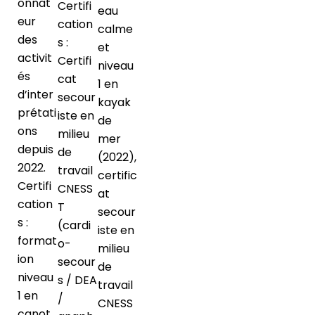
onnat
Certifi
eau
eur
cation
calme
des
s :
et
activit
Certifi
niveau
és
cat
1 en
d’inter
secour
kayak
prétati
iste en
de
ons
milieu
mer
depuis
de
(2022),
2022.
travail
certific
Certifi
CNESS
at
cation
T
secour
s :
(cardi
iste en
format
o-
milieu
ion
secour
de
niveau
s / DEA
travail
1 en
/
CNESS
canot