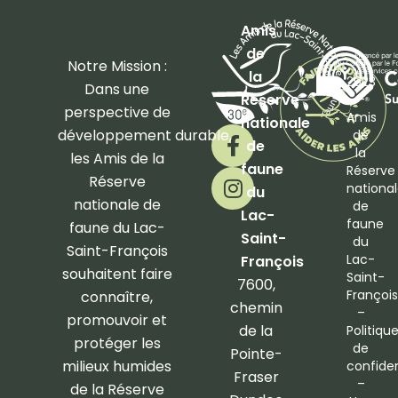
Amis
de
©
Notre Mission :
la
2023
Dans une
Réserve
–
perspective de
Amis
nationale
F
I
développement
durable,
de
de
a
n
la
les Amis de la
faune
Réserve
c
s
Réserve
nationa
du
e
t
nationale de
de
b
a
Lac-
faune
faune du Lac-
o
g
Saint-
du
Saint-François
o
r
Lac-
François
souhaitent faire
Saint-
k
a
7600,
François
connaître,
-
m
chemin
–
promouvoir et
f
de la
Politiqu
protéger les
de
Pointe-
milieux humides
confiden
Fraser
–
de la Réserve