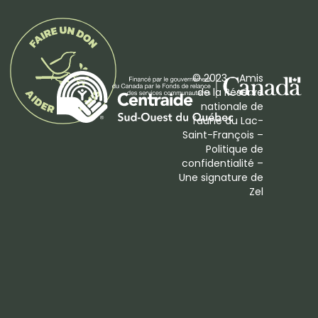
© 2023 – Amis
de la Réserve
nationale de
faune du Lac-
Saint-François –
Politique de
confidentialité
–
Une signature de
Zel