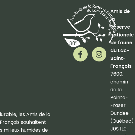
Amis de
la
Réserve
nationale
de faune
F
I
du Lac-
a
n
Saint-
c
s
François
e
t
7600,
b
a
chemin
o
g
de la
o
r
Pointe-
k
a
Fraser
-
m
Dundee
f
durable, les Amis de la
(Québec)
François souhaitent
J0S 1L0
es milieux humides de