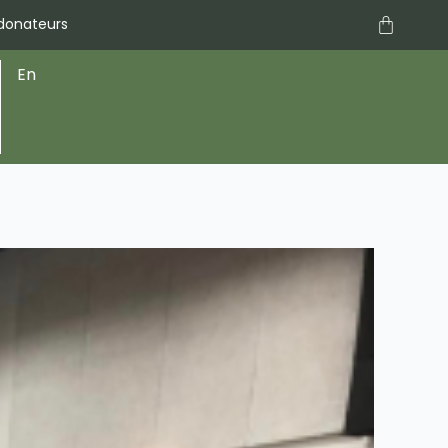
Panier
 donateurs
s
En