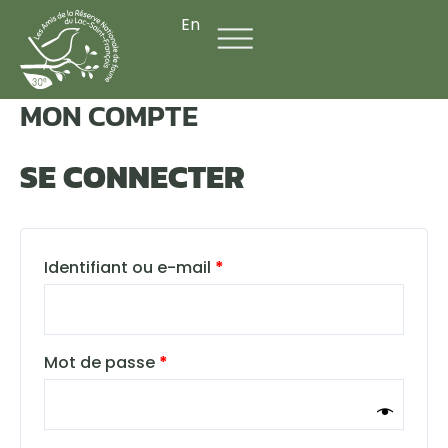
Aller
Obligatoire
Obligatoire
En
au
contenu
MON COMPTE
SE CONNECTER
Identifiant ou e-mail
*
Mot de passe
*