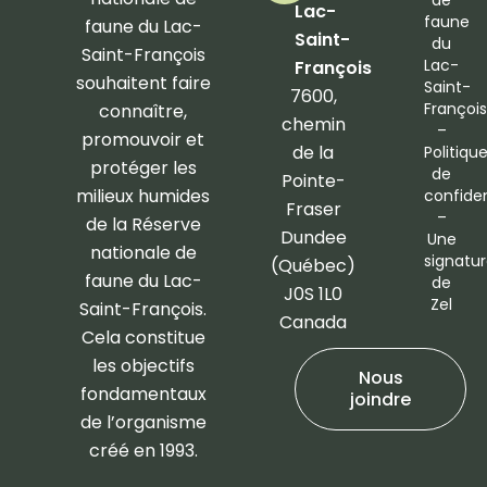
de
b
a
Lac-
faune
faune du Lac-
o
g
Saint-
du
Saint-François
o
r
Lac-
François
souhaitent faire
Saint-
k
a
7600,
François
connaître,
-
m
chemin
–
promouvoir et
f
de la
Politiqu
protéger les
de
Pointe-
milieux humides
confiden
Fraser
–
de la Réserve
Dundee
Une
nationale de
signatu
(Québec)
faune du Lac-
de
J0S 1L0
Zel
Saint-François.
Canada
Cela constitue
les objectifs
Nous
fondamentaux
joindre
de l’organisme
créé en 1993.