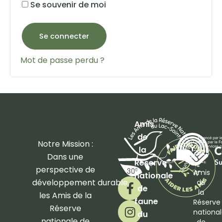
Se souvenir de moi
Se connecter
Mot de passe perdu ?
Amis
de
©
Notre Mission :
la
2023
Dans une
Réserve
–
perspective de
Amis
nationale
F
I
développement
durable,
de
de
a
n
la
les Amis de la
faune
Réserve
c
s
Réserve
nationa
du
e
t
nationale de