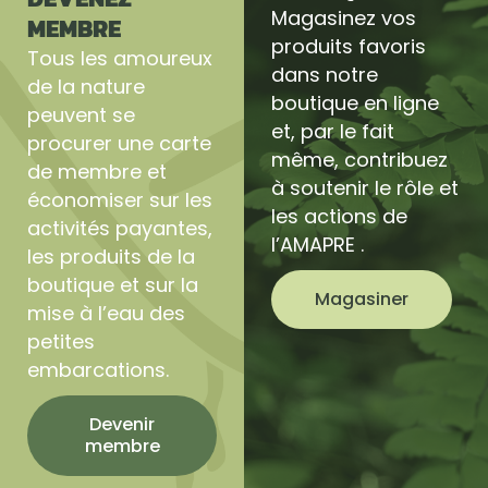
Magasinez vos
MEMBRE
produits favoris
Tous les amoureux
dans notre
de la nature
boutique en ligne
peuvent se
et, par le fait
procurer une carte
même, contribuez
de membre et
à soutenir le rôle et
économiser sur les
les actions de
activités payantes,
l’AMAPRE .
les produits de la
boutique et sur la
Magasiner
mise à l’eau des
petites
embarcations.
Devenir
membre