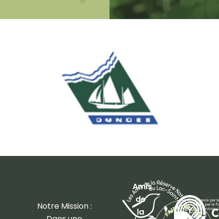
Amis
de
©
Notre Mission :
la
2023
Dans une