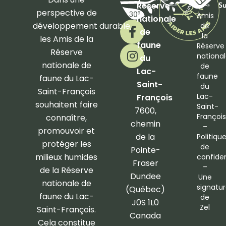
Réserve
–
perspective de
Amis
nationale
F
I
développement
durable,
de
de
a
n
la
les Amis de la
faune
Réserve
c
s
Réserve
nationa
du
e
t
nationale de
de
b
a
Lac-
faune
faune du Lac-
o
g
Saint-
du
Saint-François
o
r
Lac-
François
souhaitent faire
Saint-
k
a
7600,
François
connaître,
-
m
chemin
–
promouvoir et
f
de la
Politiqu
protéger les
de
Pointe-
milieux humides
confiden
Fraser
–
de la Réserve
Dundee
Une
nationale de
signatu
(Québec)
faune du Lac-
de
J0S 1L0
Zel
Saint-François.
Canada
Cela constitue