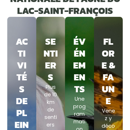
LAC-SAINT-FRANÇOIS
AC
SE
ÉV
FL
TI
NTI
ÉN
OR
VI
ER
EM
E &
TÉ
S
EN
FA
S
TS
UN
Plus
de 10
DE
E
Une
km
prog
PL
de
Vene
ram
senti
z y
EIN
mati
ers
déco
on