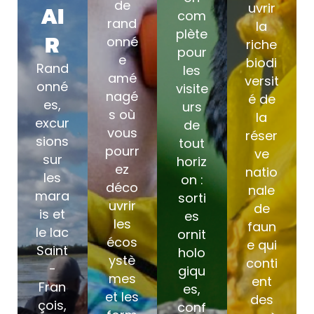
de
AI
uvrir
com
rand
la
plète
R
onné
riche
pour
e
biodi
Rand
les
amé
versit
onné
visite
nagé
é de
es,
urs
s où
la
excur
de
vous
réser
sions
tout
pourr
ve
sur
horiz
ez
natio
les
on :
déco
nale
mara
sorti
uvrir
de
is et
es
les
faun
le lac
ornit
écos
e qui
Saint
holo
ystè
conti
-
giqu
mes
ent
Fran
es,
et les
des
çois,
conf