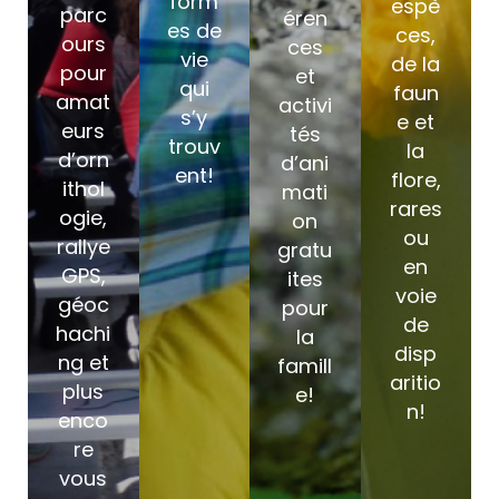
form
espè
parc
éren
es de
ces,
ours
ces
vie
de la
pour
et
qui
faun
amat
activi
s’y
e et
eurs
tés
trouv
la
d’orn
d’ani
ent!
flore,
ithol
mati
rares
ogie,
on
ou
rallye
gratu
en
GPS,
ites
voie
géoc
pour
de
hachi
la
disp
ng et
famill
aritio
plus
e!
n!
enco
re
vous