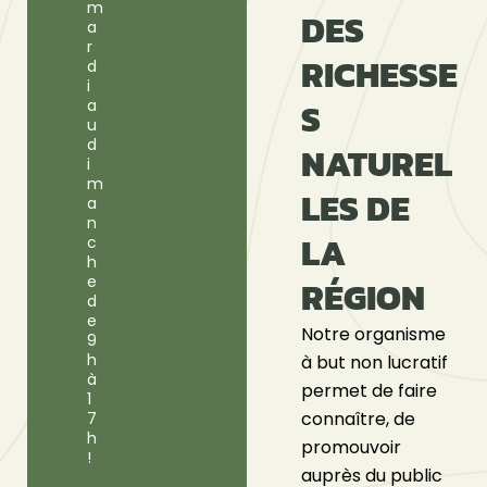
m
DES
a
r
RICHESSE
d
i
S
a
u
d
NATUREL
i
m
LES DE
a
n
LA
c
h
e
RÉGION
d
e
Notre organisme
9
h
à but non lucratif
à
permet de faire
1
connaître, de
7
h
promouvoir
!
auprès du public