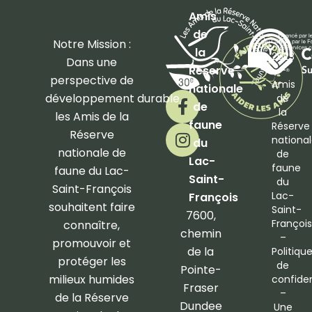
Amis
de
©
Notre Mission :
la
2023
Dans une
Réserve
–
perspective de
Amis
nationale
F
I
développement
durable,
de
de
a
n
la
les Amis de la
faune
Réserve
c
s
Réserve
nationa
du
e
t
nationale de
de
b
a
Lac-
faune
faune du Lac-
o
g
Saint-
du
Saint-François
o
r
Lac-
François
souhaitent faire
Saint-
k
a
7600,
François
connaître,
-
m
chemin
–
promouvoir et
f
de la
Politiqu
protéger les
de
Pointe-
milieux humides
confiden
Fraser
–
de la Réserve
Dundee
Une