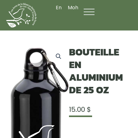
Aller
En
Moh
au
contenu
BOUTEILLE
EN
ALUMINIUM
DE 25 OZ
15.00
$
quantité