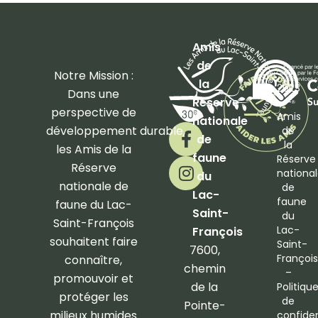
Amis
de
©
Notre Mission :
la
2023
Dans une
Réserve
–
perspective de
Amis
nationale
F
I
développement
durable,
de
de
a
n
la
les Amis de la
faune
Réserve
c
s
Réserve
nationa
du
e
t
nationale de
de
b
a
Lac-
faune
faune du Lac-
o
g
Saint-
du
Saint-François
o
r
Lac-
François
souhaitent faire
Saint-
k
a
7600,
François
connaître,
-
m
chemin
–
promouvoir et
f
de la
Politiqu
protéger les
de
Pointe-
milieux humides
confiden