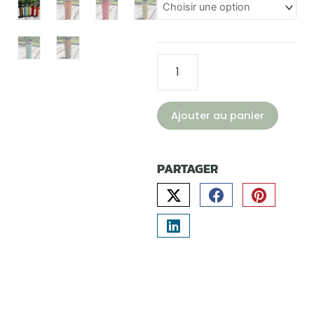
isothermique
de
22
oz.
Ajouter au panier
PARTAGER