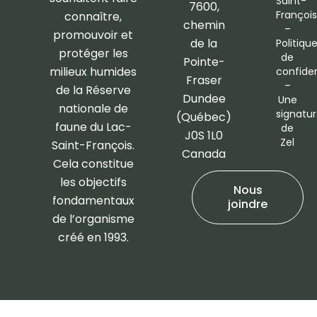
Saint-
k
a
7600,
François
connaître,
-
m
chemin
–
promouvoir et
f
de la
Politiqu
protéger les
de
Pointe-
milieux humides
confiden
Fraser
–
de la Réserve
Dundee
Une
nationale de
signatu
(Québec)
faune du Lac-
de
J0S 1L0
Zel
Saint-François.
Canada
Cela constitue
les objectifs
Nous
fondamentaux
joindre
de l’organisme
créé en 1993.