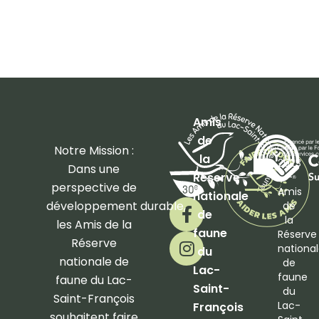
Amis
de
©
Notre Mission :
la
2023
Dans une
Réserve
–
perspective de
Amis
nationale
F
I
développement
durable,
de
de
a
n
la
les Amis de la
faune
Réserve
c
s
Réserve
nationa
du
e
t
nationale de
de
b
a
Lac-
faune
faune du Lac-
o
g
Saint-
du
Saint-François
o
r
Lac-
François
souhaitent faire